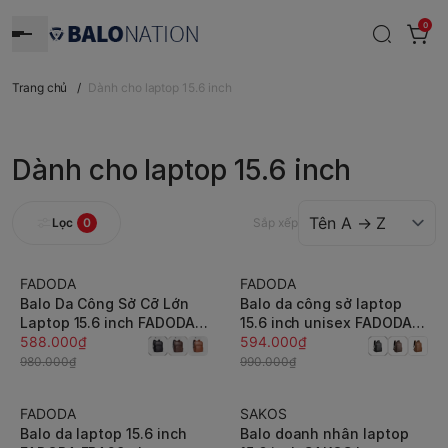
0
Trang chủ
/
Dành cho laptop 15.6 inch
Dành cho laptop 15.6 inch
Lọc
0
Sắp xếp
FADODA
FADODA
-40%
-40%
Balo Da Công Sở Cỡ Lớn
Balo da công sở laptop
Laptop 15.6 inch FADODA
15.6 inch unisex FADODA
FBA21
588.000₫
FBA27 - Thanh lịch, chống
594.000₫
thấm, không bong tróc,
980.000₫
990.000₫
nhiều ngăn
FADODA
SAKOS
-40%
-10%
Balo da laptop 15.6 inch
Balo doanh nhân laptop