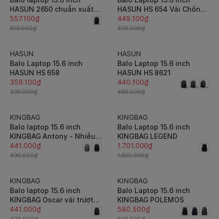
HASUN 2650 chuẩn xuất
HASUN HS 654 Vải Chống
khẩu, chống thấm hiệu
557.100₫
Thấm, Dày Dặn Bền Bỉ
449.100₫
quả, đai gài vali tiện lợi
619.000₫
499.000₫
HASUN
HASUN
-10%
-10%
Balo Laptop 15.6 inch
Balo Laptop 15.6 inch
HASUN HS 658
HASUN HS 8621
359.100₫
440.100₫
399.000₫
489.000₫
KINGBAG
KINGBAG
-10%
-10%
Balo laptop 15.6 inch
Balo Laptop 15.6 inch
KINGBAG Antony - Nhiều
KINGBAG LEGEND
ngăn, nắp U zip, dung tích
441.000₫
1.701.000₫
20L, tối giản, gọn nhẹ,
490.000₫
1.890.000₫
trượt nước
KINGBAG
KINGBAG
-10%
-10%
Balo laptop 15.6 inch
Balo Laptop 15.6 inch
KINGBAG Oscar vải trượt
KINGBAG POLEMOS
nước, dày dặn, gọn nhẹ,
441.000₫
580.500₫
quai đeo thoáng khí,
490.000₫
645.000₫