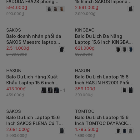
FADODA FBA28 phong
15.6 inch SAKOS Impona
cách công sở, da cao cấp
594.000₫
mở rộng 90 độ có cổng
2.691.000₫
không bong tróc, không
sạc USB, tag tên, đai gài
990.000₫
2.990.000₫
thấm nước
cần kéo vali
SAKOS
KINGBAG
-10%
-10%
Balo doanh nhân phối da
Balo Du Lịch Đa Năng
SAKOS Maestro laptop
Laptop 15.6 Inch KINGBAG
15.6 inch - Mở 90 độ,
2.511.000₫
COLUMBUS
621.000₫
chống thấm, cổng sạc
2.790.000₫
690.000₫
USB, đai gài vali
HASUN
HASUN
-10%
-10%
Balo Du Lịch Hàng Xuất
Balo Du Lịch Laptop 15.6
Khẩu Laptop 15.6 inch
Inch HASUN HS2001 Phối
HASUN HXK 001
413.100₫
Da
359.100₫
+1
459.000₫
399.000₫
SAKOS
TOMTOC
-10%
-5%
Balo Du Lịch Laptop 15.6
Balo Du Lịch Laptop 15.6
Inch SAKOS PLENA Có Thể
Inch TOMTOC DAYPACK
Mở Rộng - BH Dài Hạn
2.691.000₫
T61M1 Dành Cho MacBook
1.795.500₫
16 Inch Sức Chứa 23L - tại
2.990.000₫
1.890.000₫