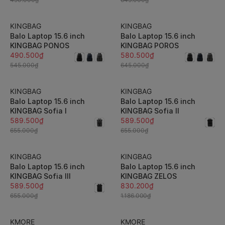
không mỏi vai
KINGBAG
KINGBAG
-10%
-10%
Balo Laptop 15.6 inch
Balo Laptop 15.6 inch
KINGBAG PONOS
KINGBAG POROS
490.500₫
580.500₫
545.000₫
645.000₫
KINGBAG
KINGBAG
-10%
-10%
Balo Laptop 15.6 inch
Balo Laptop 15.6 inch
KINGBAG Sofia I
KINGBAG Sofia II
589.500₫
589.500₫
655.000₫
655.000₫
KINGBAG
KINGBAG
-10%
-30%
Balo Laptop 15.6 inch
Balo Laptop 15.6 inch
KINGBAG Sofia III
KINGBAG ZELOS
589.500₫
830.200₫
655.000₫
1.186.000₫
KMORE
KMORE
-5%
-5%