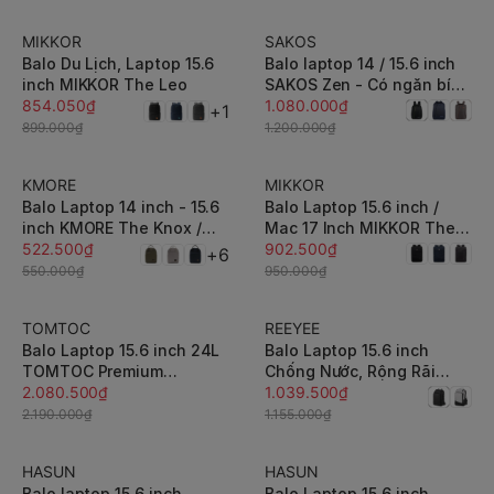
Balonation.vn
MIKKOR
SAKOS
-5%
-10%
Balo Du Lịch, Laptop 15.6
Balo laptop 14 / 15.6 inch
inch MIKKOR The Leo
SAKOS Zen - Có ngăn bí
854.050₫
mật, đai gài vali, hiện đại,
1.080.000₫
+1
vải trượt nước cao cấp
899.000₫
1.200.000₫
KMORE
MIKKOR
-5%
-5%
Balo Laptop 14 inch - 15.6
Balo Laptop 15.6 inch /
inch KMORE The Knox /
Mac 17 Inch MIKKOR The
The Cole thanh lịch, gọn
522.500₫
Ace
902.500₫
+6
nhẹ
550.000₫
950.000₫
TOMTOC
REEYEE
-5%
-10%
Balo Laptop 15.6 inch 24L
Balo Laptop 15.6 inch
TOMTOC Premium
Chống Nước, Rộng Rãi
Commuting and Travel
2.080.500₫
REEYEE RY102B
1.039.500₫
Macbook 16 inch T71
2.190.000₫
1.155.000₫
HASUN
HASUN
-10%
-10%
Balo laptop 15.6 inch
Balo Laptop 15.6 inch