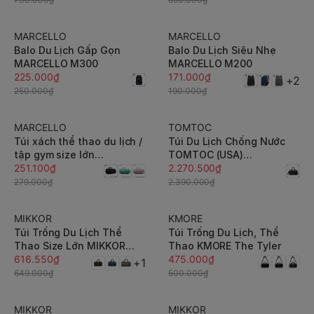
MARCELLO
MARCELLO
-10%
-10%
Balo Du Lịch Gấp Gọn
Balo Du Lịch Siêu Nhẹ
MARCELLO M300
MARCELLO M200
225.000₫
171.000₫
+2
250.000₫
190.000₫
MARCELLO
TOMTOC
-10%
-5%
Túi xách thể thao du lịch /
Túi Du Lịch Chống Nước
tập gym size lớn
TOMTOC (USA)
MARCELLO T101 có ngăn
251.100₫
NAVIGATOR-T31 Travel
2.270.500₫
đựng giày, quai xách 2
Duffel Black T31M1D1
279.000₫
2.390.000₫
chiều
MIKKOR
KMORE
-5%
-5%
Túi Trống Du Lịch Thể
Túi Trống Du Lịch, Thể
Thao Size Lớn MIKKOR
Thao KMORE The Tyler
The Sporty Gear
616.550₫
475.000₫
+1
649.000₫
500.000₫
MIKKOR
MIKKOR
-5%
-5%