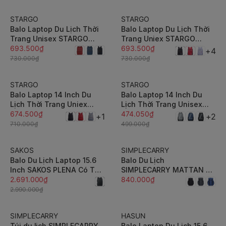
- Nhựa PP
STARGO
STARGO
-5%
-5%
Balo Laptop Du Lịch Thời
Balo Laptop Du Lịch Thời
Trang Unisex STARGO
Trang Uniex STARGO
ESTANDA 15.6 Inch - BH
693.500₫
KEVAN 15.6 Inch - BH Dài
693.500₫
+4
Dài Hạn
Hạn
730.000₫
730.000₫
STARGO
STARGO
-5%
-5%
Balo Laptop 14 Inch Du
Balo Laptop 14 Inch Du
Lịch Thời Trang Uniex
Lịch Thời Trang Unisex
STARGO FARAH - BH Dài
674.500₫
STARGO AKTIF - BH Dài
474.050₫
+1
+2
Hạn
Hạn
710.000₫
499.000₫
SAKOS
SIMPLECARRY
-10%
Balo Du Lịch Laptop 15.6
Balo Du Lịch
Inch SAKOS PLENA Có Thể
SIMPLECARRY MATTAN 6
Mở Rộng - BH Dài Hạn
2.691.000₫
Sức Chứa Lớn, Dày dặn,
840.000₫
Chắc Chắn
2.990.000₫
SIMPLECARRY
HASUN
-10%
Túi du lịch SIMPLECARRY
Balo Laptop Du Lịch 15.6