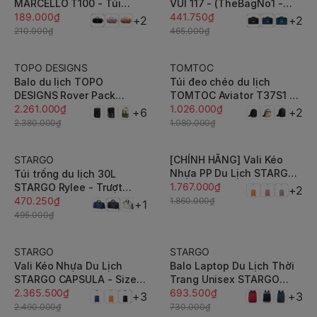
MARCELLO T100 - Túi
VUI 117 - (TheBagNo1 -
xách du lịch / tập gym có
189.000₫
007) siêu nhẹ, chống thấm
441.750₫
+2
+2
ngăn đựng giày, quai xách
nước, bền bỉ - BH Dài Hạn
210.000₫
465.000₫
2 chiều
TOPO DESIGNS
TOMTOC
-5%
-5%
Balo du lịch TOPO
Túi đeo chéo du lịch
DESIGNS Rover Pack
TOMTOC Aviator T37S1 X-
Classic 20L laptop 15 inch
2.261.000₫
PAC Travel Crossbody
1.026.000₫
+6
+2
- Siêu bền, gọn nhẹ
chuẩn USA - Đơn giản,
2.380.000₫
1.080.000₫
gọn nhẹ
STARGO
[CHÍNH HÃNG] Vali Kéo
-5%
-5%
Nhựa PP Du Lịch STARGO
Túi trống du lịch 30L
GARIS - Size S/M/L
1.767.000₫
STARGO Rylee - Trượt
+2
(20inch/24inch/28inch) -
nước, gọn nhẹ, unisex
470.250₫
1.860.000₫
+1
Xách tay / Ký Gửi - Khóa
495.000₫
TSA
STARGO
STARGO
-5%
-5%
Vali Kéo Nhựa Du Lịch
Balo Laptop Du Lịch Thời
STARGO CAPSULA - Size
Trang Unisex STARGO
S/M (20inch/ 24inch) -
2.365.500₫
STATIC 15.6 Inch - BH Dài
693.500₫
+3
+3
Xách tay/ Ký Gửi - Khóa Số
Hạn
2.490.000₫
730.000₫