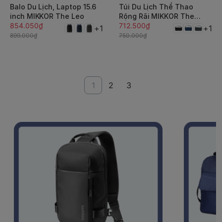
Balo Du Lịch, Laptop 15.6
Túi Du Lịch Thể Thao
inch MIKKOR The Leo
Rộng Rãi MIKKOR The
854.050₫
Leroy
712.500₫
+1
+1
899.000₫
750.000₫
1
2
3