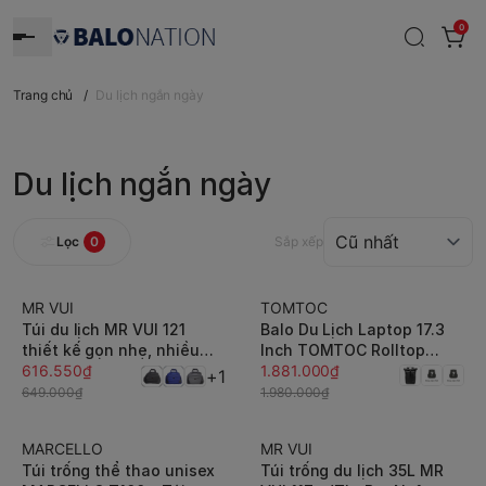
0
Trang chủ
/
Du lịch ngắn ngày
Du lịch ngắn ngày
Lọc
0
Sắp xếp
MR VUI
TOMTOC
-5%
-5%
Túi du lịch MR VUI 121
Balo Du Lịch Laptop 17.3
thiết kế gọn nhẹ, nhiều
Inch TOMTOC Rolltop
ngăn, hiện đại, chống
616.550₫
T61L1 Navigator Travel
1.881.000₫
+1
thấm tối ưu, đa năng
Daypack - Sức Chứa 30L
649.000₫
1.980.000₫
MARCELLO
MR VUI
-10%
-5%
Túi trống thể thao unisex
Túi trống du lịch 35L MR