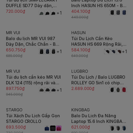
DUFFLE SD77 Dày dặn,
Inch HASUN HS 650M - BH
Chắc Chắn
720.000₫
Dài Hạn
404.100₫
+1
449.000₫
MR VUI
HASUN
-5%
-10%
Balo du lịch MR VUI 987
Túi Du Lịch Cần Kéo
Dày Dặn, Chắc Chắn - BH
HASUN HS 669 Rộng Rãi,
Dài Hạn
650.750₫
Bền Bỉ
584.100₫
+1
+1
685.000₫
649.000₫
MR VUI
LUGBRO
-5%
Túi du lịch cần kéo MR VUI
Túi Du Lịch / Balo LUGBRO
DLK 124 (115) rộng rãi và
ROLLEY GO 5in1 có chip
tiện dụng
897.750₫
chống trộm RFID Block
2.689.000₫
+1
945.000₫
STARGO
KINGBAG
-5%
-10%
Túi Xách Du Lịch Gấp Gọn
Balo Du Lịch Đa Năng
STARGO CROLLO
Laptop 15.6 Inch KINGBAG
693.500₫
COLUMBUS
621.000₫
730.000₫
690.000₫