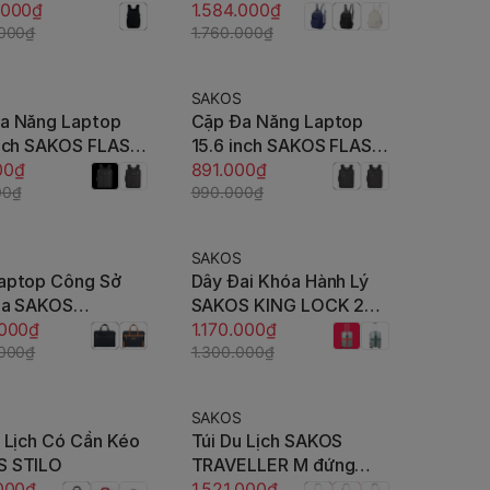
ngăn tùy chỉnh,
.000₫
Gọn - BH Dài Hạn
1.584.000₫
li, chống sốc
.000₫
1.760.000₫
 riêng, trượt nước
SAKOS
-10%
a Năng Laptop
Cặp Đa Năng Laptop
Tùy chọn
Tùy chọn
inch SAKOS FLASH
15.6 inch SAKOS FLASH
00₫
19
891.000₫
00₫
990.000₫
SAKOS
-10%
aptop Công Sở
Dây Đai Khóa Hành Lý
Tùy chọn
Tùy chọn
Da SAKOS
SAKOS KING LOCK 2
D 06 (14 inch)
.000₫
Chiều Có Khóa Số An
1.170.000₫
.000₫
Ninh TSA
1.300.000₫
SAKOS
-10%
u Lịch Có Cần Kéo
Túi Du Lịch SAKOS
Tùy chọn
Tùy chọn
S STILO
TRAVELLER M đứng
.000₫
form cao cấp
1.521.000₫