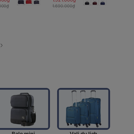
000₫
1.690.000₫
Balo mini
Vali du lịch