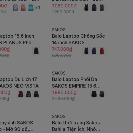
ạn
00₫
ngăn bí mật, đai gài vali,
1.080.000₫
+1
00₫
hiện đại, vải trượt nước
1.200.000₫
cao cấp
SAKOS
-10%
aptop 15.6 Inch
Balo Laptop Chống Sốc
Thêm vào giỏ
Tùy chọn
 PLANUS Phối Da
14 inch SAKOS
ấp - BH Dài Hạn
.000₫
FRONTIER
747.000₫
000₫
830.000₫
SAKOS
-10%
aptop Du Lịch 17
Balo Laptop Phối Da
Tùy chọn
Tùy chọn
SAKOS NEO VISTA
SAKOS EMPIRE 15.6
.000₫
inch
1.980.000₫
.000₫
2.200.000₫
SAKOS
-10%
máy ảnh SAKOS
Balo thời trang Sakos
Thêm vào giỏ
Tùy chọn
o - Mở 90 độ,
Dahlia Tiện Ích, Nhỏ