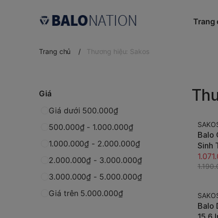
Trang
Trang chủ
/
Thương hiệu: Sakos
Thư
Giá
Giá dưới 500.000₫
SAKO
500.000₫ - 1.000.000₫
-10%
Balo
1.000.000₫ - 2.000.000₫
Sinh 
SAKO
1.071
2.000.000₫ - 3.000.000₫
1.190
3.000.000₫ - 5.000.000₫
Giá trên 5.000.000₫
SAKO
-10%
Balo 
15.6