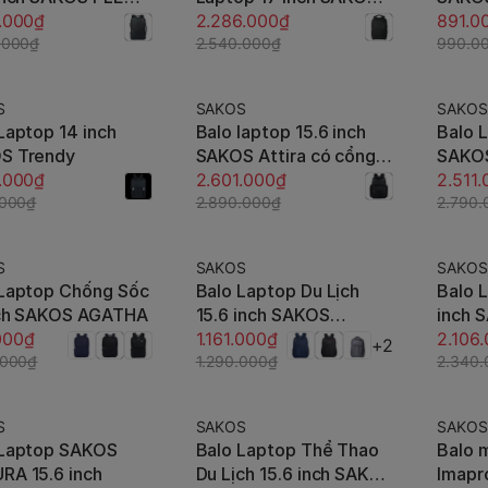
hể Mở Rộng - BH
.000₫
MORALE
2.286.000₫
Dài H
891.0
ạn
.000₫
2.540.000₫
990.0
S
SAKOS
SAKOS
-10%
-10%
Laptop 14 inch
Balo laptop 15.6 inch
Balo L
Thêm vào giỏ
Thêm vào giỏ
S Trendy
SAKOS Attira có cổng
SAKOS
.000₫
sạc USB, rộng rãi, ngăn
2.601.000₫
Cao C
2.511
.000₫
chống sốc riêng biệt,
2.890.000₫
2.790.
chống thấm nhẹ
S
SAKOS
SAKOS
-10%
-10%
 Laptop Chống Sốc
Balo Laptop Du Lịch
Balo L
Tùy chọn
Tùy chọn
nch SAKOS AGATHA
15.6 inch SAKOS
inch 
000₫
TURBO i15
1.161.000₫
2.106
+2
.000₫
1.290.000₫
2.340
S
SAKOS
SAKOS
-10%
-10%
 Laptop SAKOS
Balo Laptop Thể Thao
Balo 
Tùy chọn
Tùy chọn
RA 15.6 inch
Du Lịch 15.6 inch SAKOS
Imapr