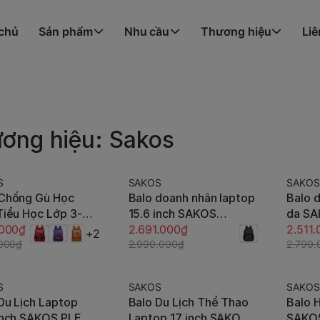
 chủ
Sản phẩm
Nhu cầu
Thương hiệu
Liê
ơng hiệu: Sakos
S
SAKOS
SAKOS
-10%
-10%
 Chống Gù Học
Balo doanh nhân laptop
Balo 
Tùy chọn
Thêm vào giỏ
Tiểu Học Lớp 3-5
15.6 inch SAKOS
da SA
S GENIUS
.000₫
Impona mở rộng 90 độ
2.691.000₫
laptop
2.511
+2
.000₫
có cổng sạc USB, tag
2.990.000₫
90 độ
2.790.
tên, đai gài cần kéo vali
cổng s
vali
S
SAKOS
SAKOS
-10%
-10%
Du Lịch Laptop
Balo Du Lịch Thể Thao
Balo 
Thêm vào giỏ
Thêm vào giỏ
 Inch SAKOS PLENA
Laptop 17 inch SAKOS
SAKOS