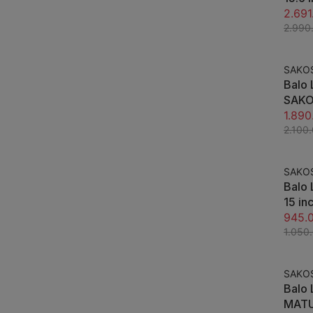
Có T
2.691
Dài H
2.990
SAKO
-10%
Balo 
SAKO
1.890
2.100
SAKO
-10%
Balo
15 i
945.
1.050
SAKO
-10%
Balo
MATU