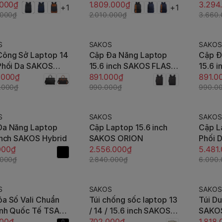
.000₫
HERO
1.809.000₫
nhiều 
3.294
+1
+1
.000₫
2.010.000₫
đai va
3.660
laptop
S
SAKOS
SAKOS
-10%
-10%
Công Sở Laptop 14
Cặp Đa Năng Laptop
Cặp Đ
Tùy chọn
Tùy chọn
Phối Da SAKOS
15.6 inch SAKOS FLASH
15.6 
ND 04
.000₫
10
891.000₫
11
891.0
.000₫
990.000₫
990.0
S
SAKOS
SAKOS
-10%
-10%
Đa Năng Laptop
Cặp Laptop 15.6 inch
Cặp L
Thêm vào giỏ
Thêm vào giỏ
inch SAKOS Hybrid
SAKOS ORION
Phối 
000₫
2.556.000₫
LEGEN
5.481
.000₫
2.840.000₫
6.090
S
SAKOS
SAKOS
-10%
-10%
a Số Vali Chuẩn
Túi chống sốc laptop 13
Túi D
Thêm vào giỏ
Tùy chọn
inh Quốc Tế TSA
/ 14 / 15.6 inch SAKOS
SAKO
S 008 Tối Đa Bảo
100₫
Filox - Mỏng nhẹ, chống
702.000₫
1.818