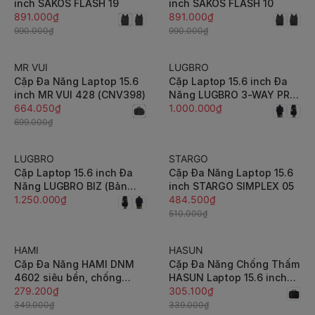
inch SAKOS FLASH 19
inch SAKOS FLASH 10
891.000₫
891.000₫
990.000₫
990.000₫
MR VUI
LUGBRO
-5%
Cặp Đa Năng Laptop 15.6
Cặp Laptop 15.6 inch Đa
inch MR VUI 428 (CNV398)
Năng LUGBRO 3-WAY PRO
664.050₫
BAG M (Bản Tiêu Chuẩn)
1.000.000₫
699.000₫
LUGBRO
STARGO
-5%
Cặp Laptop 15.6 inch Đa
Cặp Đa Năng Laptop 15.6
Năng LUGBRO BIZ (Bản
inch STARGO SIMPLEX 05
Cao Cấp - Nhiều Phân
1.250.000₫
484.500₫
Ngăn)
510.000₫
HAMI
HASUN
-20%
-10%
Cặp Đa Năng HAMI DNM
Cặp Đa Năng Chống Thấm
4602 siêu bền, chống
HASUN Laptop 15.6 inch
nước chính hãng bảo hành
279.200₫
HS 82
305.100₫
12 tháng
349.000₫
339.000₫