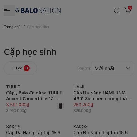
0
Trang chủ
/
Cặp học sinh
Cặp học sinh
Lọc
0
Sắp xếp
THULE
HAMI
-10%
-20%
Cặp / Balo đa năng THULE
Cặp Đa Năng HAMI DNM
Accent Convertible 17L
4601 Siêu bền chống thấm
laptop 16 / tablet 10.5
3.591.000₫
nước chính hãng bảo hành
263.200₫
inch, 2 trong 1, gài vali
12 tháng
3.990.000₫
329.000₫
TACLB2116
SAKOS
SAKOS
-10%
-10%
Cặp Đa Năng Laptop 15.6
Cặp Đa Năng Laptop 15.6