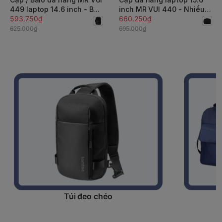
449 laptop 14.6 inch - Bền
inch MR VUI 440 - Nhiều
bỉ, chống thấm
593.750₫
ngăn, ngăn laptop riêng, 3
660.250₫
cách mang, giấu quai,
625.000₫
695.000₫
thoáng khí
Túi đeo chéo