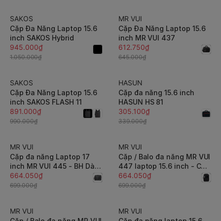
SAKOS
MR VUI
-10%
-5%
Cặp Đa Năng Laptop 15.6
Cặp Đa Năng Laptop 15.6
inch SAKOS Hybrid
inch MR VUI 437
945.000₫
612.750₫
1.050.000₫
645.000₫
SAKOS
HASUN
-10%
-10%
Cặp Đa Năng Laptop 15.6
Cặp đa năng 15.6 inch
inch SAKOS FLASH 11
HASUN HS 81
891.000₫
305.100₫
990.000₫
339.000₫
MR VUI
MR VUI
-5%
-5%
Cặp đa năng Laptop 17
Cặp / Balo đa năng MR VUI
inch MR VUI 445 - BH Dài
447 laptop 15.6 inch - Có
Hạn
664.050₫
ngăn nới rộng, linh hoạt,
664.050₫
chống thấm hiệu quả
699.000₫
699.000₫
MR VUI
MR VUI
-5%
-5%
Cặp / Balo đa năng MR VUI
Cặp đa năng laptop 15.6