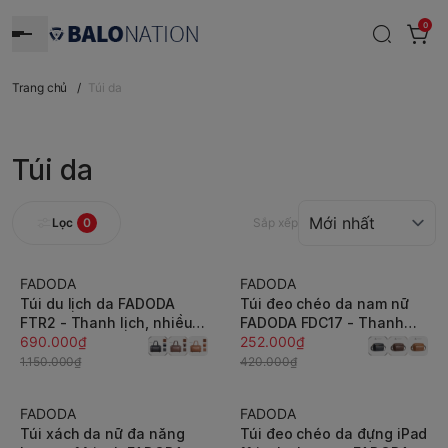
0
Trang chủ
/
Túi da
Túi da
Lọc
0
Sắp xếp
FADODA
FADODA
-40%
-40%
Túi du lịch da FADODA
Túi đeo chéo da nam nữ
FTR2 - Thanh lịch, nhiều
FADODA FDC17 - Thanh
ngăn, chống thấm, chống
690.000₫
lịch, gọn nhẹ, vintage,
252.000₫
bong tróc, đứng form cho
không bong tróc, không
1.150.000₫
420.000₫
nam nữ
thấm nước
FADODA
FADODA
-40%
-40%
Túi xách da nữ đa năng
Túi đeo chéo da đựng iPad