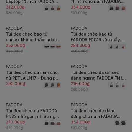
Laptop 14 inch FADODA
11 inch cho nam FADODA
FTX3
312.000₫
FDC11
354.000₫
520.000₫
590.000₫
FADODA
FADODA
-40%
-40%
Túi đeo chéo bao tử
Túi đeo chéo bao tử
unisex không thấm nước
FADODA FDC16 vừa giấy
FADODA FDC8
252.000₫
A5 - Siêu nhẹ, không bong
294.000₫
tróc, chống thấm nước
420.000₫
490.000₫
FADODA
FADODA
-40%
Túi đeo chéo da mini cho
Túi đeo chéo da unisex
nữ PETLA LN17 - Đựng phụ
dáng ngang FADODA FN11
kiện nhỏ gọn, thời trang,
290.000₫
gọn nhẹ vintage chống
216.000₫
chống thấm
thấm nước, không bong
360.000₫
tróc
FADODA
FADODA
-40%
-40%
Túi đeo chéo da FADODA
Túi đeo chéo da dáng
FN22 nhỏ gọn, nhiều ngăn
đứng cho nam FADODA
- Vintage, chống thấm
270.000₫
FDC18 - Thanh lịch, chống
354.000₫
nước, không bong tróc
thấm nước, không bong
450.000₫
590.000₫