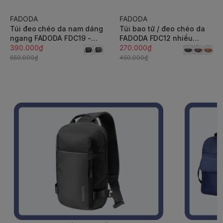
tróc
FADODA
FADODA
-40%
-40%
Túi đeo chéo da nam dáng
Túi bao tử / đeo chéo da
ngang FADODA FDC19 -
FADODA FDC12 nhiều
Business Casual, chống
390.000₫
ngăn, gọn nhẹ, đứng form,
270.000₫
thấm, không bong tróc
chống thấm, không bong
650.000₫
450.000₫
tróc, unisex