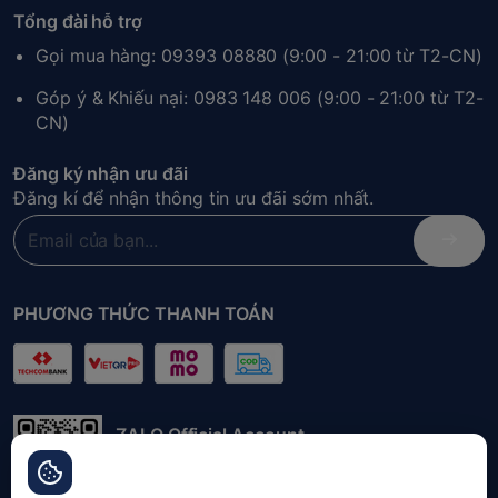
Tổng đài hỗ trợ
Gọi mua hàng: 09393 08880 (9:00 - 21:00 từ T2-CN)
Góp ý & Khiếu nại: 0983 148 006 (9:00 - 21:00 từ T2-
CN)
Đăng ký nhận ưu đãi
Đăng kí để nhận thông tin ưu đãi sớm nhất.
PHƯƠNG THỨC THANH TOÁN
ZALO Official Account
Quét mã QR để liên hệ đặt hàng nhanh
chóng