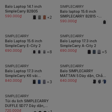
Balo Laptop 14.1 inch
SIMPLECARRY
SimpleCarry B2B05
Balo laptop 15.6 inch
590.000₫
SIMPLECARRY B2B15 -
+2
Phong cách tối giản, nhẹ,
590.000₫
vải trượt nước cao cấp,
chắc chắn
SIMPLECARRY
SIMPLECARRY
Balo Laptop 15.6 inch
Balo Laptop 17.3 inch
SimpleCarry E-City 2
SimpleCarry A-City 2
690.000₫
690.000₫
+8
+5
SIMPLECARRY
SIMPLECARRY
Balo Laptop 17.3 inch
Balo SIMPLECARRY
SimpleCarry K6 vải
MATTAN 5 Dày dặn, Chắc
Polyester chống thấm
840.000₫
Chắn
640.000₫
+3
nước, chống bám bụi
SIMPLECARRY
Túi du lịch SIMPLECARRY
DUFFLE SD77 Dày dặn,
Chắc Chắn
720.000₫
+1