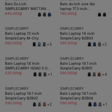
Balo Du Lịch
Balo du lịch size đại
SIMPLECARRY MATTAN 6
laptop 17.3 inch
Sức Chứa Lớn, Dày dặn,
840.000₫
SIMPLECARRY R-City 2 -
790.000₫
Chắc Chắn
Dung tích lớn, rất nhiều
ngăn, trượt nước
SIMPLECARRY
SIMPLECARRY
Balo Laptop 13 inch
Balo Laptop 14 inch
SimpleCarry M-City
SimpleCarry B2B03
590.000₫
590.000₫
+5
+2
SIMPLECARRY
SIMPLECARRY
Balo Laptop 14 Inch
Balo Laptop 14.1 inch
SIMPLECARRY ISSAC 5 Gọn
SimpleCarry B2B01
Nhẹ, Dày dặn, Chắc Chắn
520.000₫
590.000₫
+1
+4
SIMPLECARRY
SIMPLECARRY
Balo Laptop 14.1 inch
Balo Laptop 14.1 inch
SimpleCarry B2B02
SimpleCarry B2B04
590.000₫
590.000₫
+2
+1