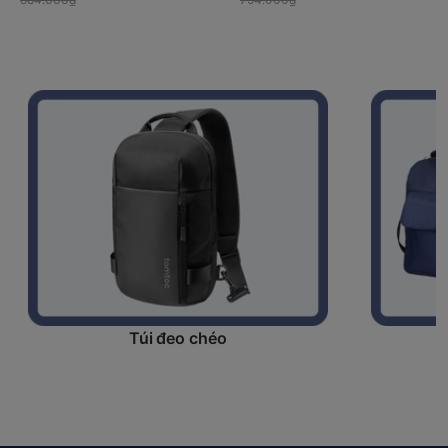
size linh hoạt
thoáng khí
Túi đeo chéo