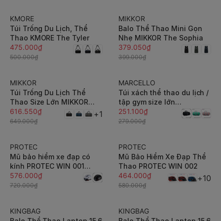
KMORE
MIKKOR
-5%
-5%
Túi Trống Du Lịch, Thể
Balo Thể Thao Mini Gọn
Thao KMORE The Tyler
Nhẹ MIKKOR The Sophia
475.000₫
379.050₫
500.000₫
399.000₫
MIKKOR
MARCELLO
-5%
-10%
Túi Trống Du Lịch Thể
Túi xách thể thao du lịch /
Thao Size Lớn MIKKOR
tập gym size lớn
The Sporty Gear
616.550₫
MARCELLO T101 có ngăn
251.100₫
+1
đựng giày, quai xách 2
649.000₫
279.000₫
chiều
PROTEC
PROTEC
-20%
-20%
Mũ bảo hiểm xe đạp có
Mũ Bảo Hiểm Xe Đạp Thể
kính PROTEC WIN 001
Thao PROTEC WIN 002
(018) - MBH thể thao kính
576.000₫
464.000₫
+10
nam châm hiện đại, chuẩn
720.000₫
580.000₫
an toàn, êm nhẹ, thoáng
khí
KINGBAG
KINGBAG
-30%
-30%
Balo Thể Thao Laptop 15.6
Balo Thể Thao Laptop 15.6