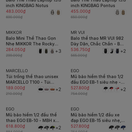
inch KINGBAG Notus
inch KINGBAG Pontus
483.000₫
455.000₫
690.000₫
650.000₫
MIKKOR
MR VUI
-5%
-5%
Balo Mini Thể Thao Gọn
Balo thể thao MR VUI 982
Nhẹ MIKKOR The Rocky
Dày Dặn, Chắc Chắn - BH
Light 10L
284.050₫
Dài Hạn
536.750₫
+3
+2
299.000₫
565.000₫
MARCELLO
EGO
-10%
-30%
Túi trống thể thao unisex
Mũ bảo hiểm thể thao 1/2
MARCELLO T100 - Túi
đầu EGO EB-1 siêu nhẹ -
xách du lịch / tập gym có
189.000₫
MBH xe đạp nửa đầu
527.800₫
+2
+2
ngăn đựng giày, quai xách
thoáng khí, tăng chỉnh
210.000₫
754.000₫
2 chiều
size linh hoạt
EGO
EGO
-30%
-30%
Mũ bảo hiểm 1/2 đầu thể
Mũ bảo hiểm 1/2 đầu xe
thao EGO EB-10 - MBH xe
đạp EGO EB-15 siêu nhẹ,
đạp nửa đầu siêu nhẹ,
618.800₫
tăng chỉnh size linh hoạt -
527.800₫
+2
thoáng khí, điều chỉnh
MBH nửa đầu thể thao
884.000₫
754.000₫