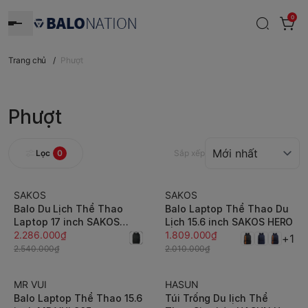
0
Trang chủ
/
Phượt
Phượt
Lọc
0
Sắp xếp
SAKOS
SAKOS
-10%
-10%
Balo Du Lịch Thể Thao
Balo Laptop Thể Thao Du
Laptop 17 inch SAKOS
Lịch 15.6 inch SAKOS HERO
MORALE
2.286.000₫
1.809.000₫
+1
2.540.000₫
2.010.000₫
MR VUI
HASUN
-5%
-10%
Balo Laptop Thể Thao 15.6
Túi Trống Du lịch Thể