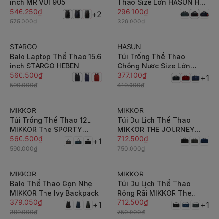
inch MR VUI 905
Thao Size Lớn HASUN HS
546.250₫
668
296.100₫
+2
575.000₫
329.000₫
STARGO
HASUN
-5%
-10%
Balo Laptop Thể Thao 15.6
Túi Trống Thể Thao
inch STARGO HEBEN
Chống Nước Size Lớn
560.500₫
Hasun HS 671
377.100₫
+1
590.000₫
419.000₫
MIKKOR
MIKKOR
-5%
-5%
Túi Trống Thể Thao 12L
Túi Du Lịch Thể Thao
MIKKOR The SPORTY
MIKKOR THE JOURNEY
GYMER 12L
560.500₫
GEAR
712.500₫
+1
590.000₫
750.000₫
MIKKOR
MIKKOR
-5%
-5%
Balo Thể Thao Gọn Nhẹ
Túi Du Lịch Thể Thao
MIKKOR The Ivy Backpack
Rộng Rãi MIKKOR The
379.050₫
Leroy
712.500₫
+1
+1
399.000₫
750.000₫