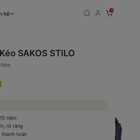
0
n hệ
n Kéo SAKOS STILO
KTG00
 10 năm
h, rõ ràng
 thanh toán