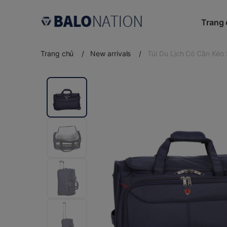
Trang
Trang chủ
/
New arrivals
/
Túi Du Lịch Có Cần Ké