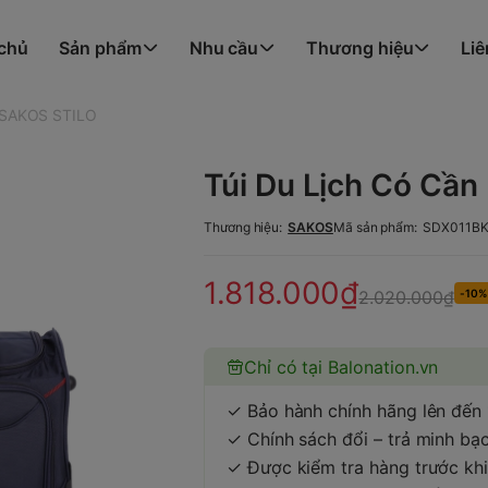
 chủ
Sản phẩm
Nhu cầu
Thương hiệu
Liê
o SAKOS STILO
Túi Du Lịch Có Cầ
Thương hiệu:
SAKOS
Mã sản phẩm:
SDX011B
1.818.000₫
2.020.000₫
-10%
Chỉ có tại Balonation.vn
✓ Bảo hành chính hãng lên đến
✓ Chính sách đổi – trả minh bạc
✓ Được kiểm tra hàng trước khi