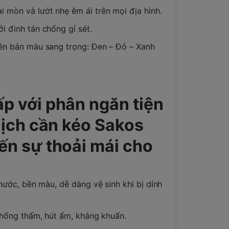
 mòn và lướt nhẹ êm ái trên mọi địa hình.
i đinh tán chống gỉ sét.
iên bản màu sang trọng: Đen – Đỏ – Xanh
ấp với phân ngăn tiện
 lịch cần kéo Sakos
đến sự thoải mái cho
 nước, bền màu, dễ dàng vệ sinh khi bị dính
 chống thấm, hút ẩm, kháng khuẩn.