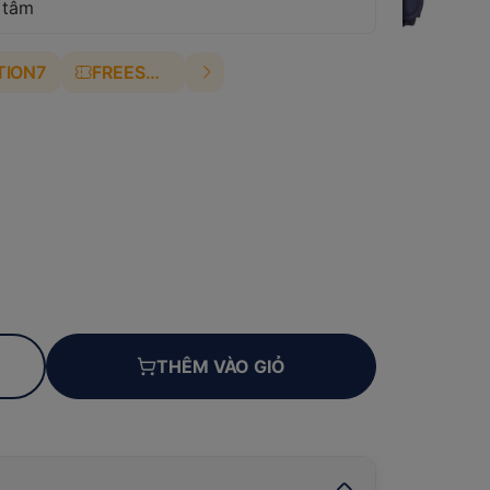
 tâm
TION7
FREESHIP
THÊM VÀO GIỎ