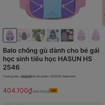
Balo chống gù dành cho bé gái
học sinh tiểu học HASUN HS
2546
Thương hiệu:
HASUN
Mã sản phẩm:
HS2546-Nophoitim
404.100₫
449.000₫
-10%