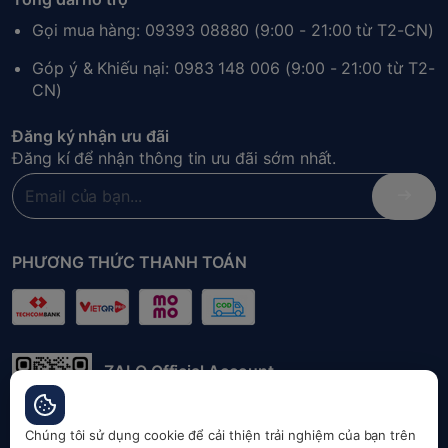
Gọi mua hàng: 09393 08880 (9:00 - 21:00 từ T2-CN)
Góp ý & Khiếu nại: 0983 148 006 (9:00 - 21:00 từ T2-
CN)
Đăng ký nhận ưu đãi
Đăng kí để nhận thông tin ưu đãi sớm nhất.
PHƯƠNG THỨC THANH TOÁN
ZALO Official Account
Quét mã QR để liên hệ đặt hàng nhanh
chóng
Chúng tôi sử dụng cookie để cải thiện trải nghiệm của bạn trên