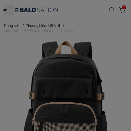
0
Trang chủ
/
Thương hiệu: MR VUI
/
Balo Teen MR VUI 952 Hiện Đại, Thời Trang