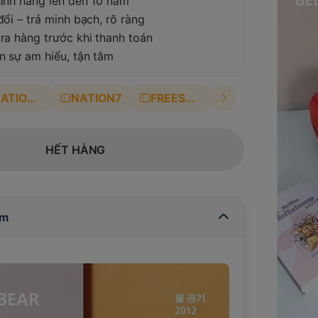
ính hãng lên đến 10 năm
ổi – trả minh bạch, rõ ràng
ra hàng trước khi thanh toán
n sự am hiểu, tận tâm
NATION4
NATION7
FREESHIP
HẾT HÀNG
ẩm