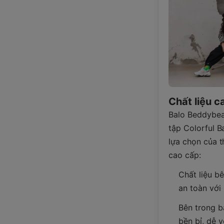
Chất liệu c
Balo Beddybea
tập Colorful B
lựa chọn của t
cao cấp:
Chất liệu b
an toàn với
Bên trong b
bền bỉ, dễ v