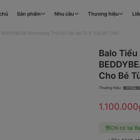
 chủ
Sản phẩm
Nhu cầu
Thương hiệu
Liê
ù BEDDYBEAR Schoolbag Thỏ Đỏ Cho Bé Từ 6 Tuổi BF-THO
Balo Tiể
BEDDYBEA
Cho Bé T
Thương hiệu:
BEDDYB
1.100.000
Chỉ có tại B