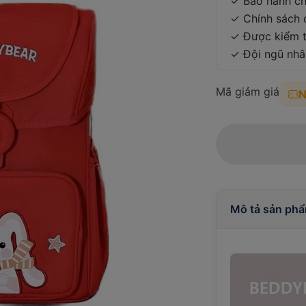
✓ Bảo hành ch
✓ Chính sách đ
✓ Được kiểm t
✓ Đội ngũ nhâ
Mã giảm giá
Mô tả sản ph