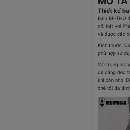
MÔ TẢ
Thiết kế ba
Balo BF-THO đư
nổi bật với hì
và được các bé
Kích thước: 
phù hợp sử dụn
Với trọng lượn
dễ dàng đeo tr
khi còn nhỏ. 
chế tối đa tình