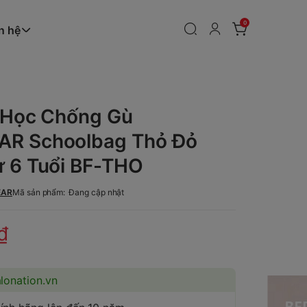
0
n hệ
u Học Chống Gù
R Schoolbag Thỏ Đỏ
ừ 6 Tuổi BF-THO
EAR
Mã sản phẩm:
Đang cập nhật
₫
alonation.vn