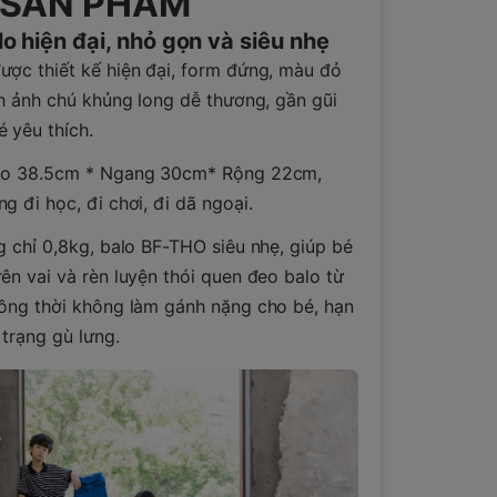
 SẢN PHẨM
lo hiện đại, nhỏ gọn và siêu nhẹ
ợc thiết kế hiện đại, form đứng, màu đỏ
nh ảnh chú khủng long dễ thương, gần gũi
 yêu thích.
Cao 38.5cm * Ngang 30cm* Rộng 22cm,
g đi học, đi chơi, đi dã ngoại.
g chỉ 0,8kg, balo BF-THO siêu nhẹ, giúp bé
ên vai và rèn luyện thói quen đeo balo từ
Đồng thời không làm gánh nặng cho bé, hạn
 trạng gù lưng.