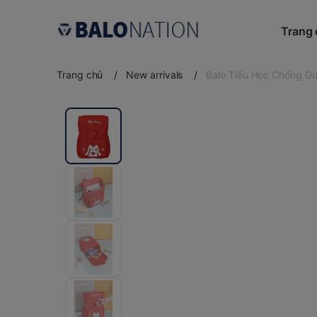
Trang
Trang chủ
/
New arrivals
/
Balo Tiểu Học Chống G