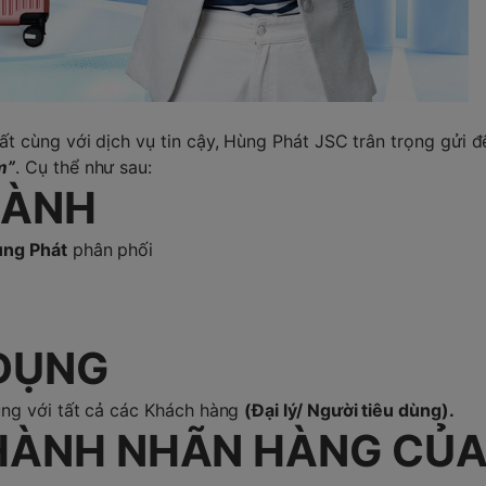
cùng với dịch vụ tin cậy, Hùng Phát JSC trân trọng gửi đ
m”
. Cụ thể như sau:
HÀNH
ng Phát
phân phối
 DỤNG
g với tất cả các Khách hàng
(Đại lý/ Người tiêu dùng).
 HÀNH NHÃN HÀNG CỦ