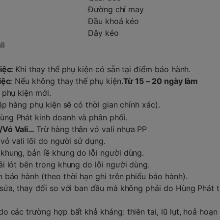
Đường chỉ may
Đầu khoá kéo
Dây kéo
li
iệc:
Khi thay thế phụ kiện có sẵn tại điểm bảo hành.
iệc:
Nếu không thay thế phụ kiện.
Từ 15 – 20 ngày làm
phụ kiện mới.
ập hàng phụ kiện sẽ có thời gian chính xác).
ng Phát kinh doanh và phân phối.
/Vỏ Vali…
Trừ hàng thân vỏ vali nhựa PP
vỏ vali lõi do người sử dụng.
hung, bản lề khung do lỗi người dùng.
i lót bên trong khung do lỗi người dùng.
 bảo hành (theo thời hạn ghi trên phiếu bảo hành).
sửa, thay đổi so với ban đầu mà không phải do Hùng Phát t
 các trường hợp bất khả kháng: thiên tai, lũ lụt, hoả hoạn