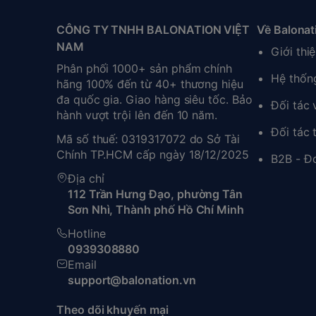
CÔNG TY TNHH BALONATION VIỆT
Về Balonat
NAM
Giới thi
Phân phối 1000+ sản phẩm chính
Hệ thốn
hãng 100% đến từ 40+ thương hiệu
đa quốc gia. Giao hàng siêu tốc. Bảo
Đối tác
hành vượt trội lên đến 10 năm.
Đối tác 
Mã số thuế: 0319317072 do Sở Tài
Chính TP.HCM cấp ngày 18/12/2025
B2B - Đ
Địa chỉ
112 Trần Hưng Đạo, phường Tân
Sơn Nhì, Thành phố Hồ Chí Minh
Hotline
0939308880
Email
support@balonation.vn
Theo dõi khuyến mại