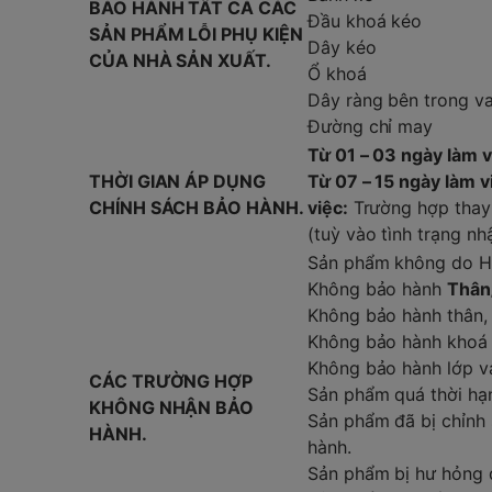
BẢO HÀNH TẤT CẢ CÁC
Đầu khoá kéo
SẢN PHẨM LỖI PHỤ KIỆN
Dây kéo
CỦA NHÀ SẢN XUẤT.
Ổ khoá
Dây ràng bên trong va
Đường chỉ may
Từ 01 – 03 ngày làm v
THỜI GIAN ÁP DỤNG
Từ 07 – 15 ngày làm v
CHÍNH SÁCH BẢO HÀNH.
việc:
Trường hợp thay 
(tuỳ vào tình trạng nh
Sản phẩm không do Hù
Không bảo hành
Thân
Không bảo hành thân, 
Không bảo hành khoá k
Không bảo hành lớp vả
CÁC TRƯỜNG HỢP
Sản phẩm quá thời hạn
KHÔNG NHẬN BẢO
Sản phẩm đã bị chỉnh 
HÀNH.
hành.
Sản phẩm bị hư hỏng do