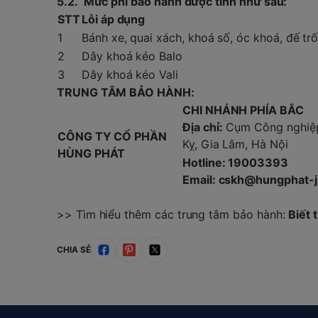
5.2. Mức phí bảo hành được tính như sau:
STT
Lỗi áp dụng
1
Bánh xe, quai xách, khoá số, óc khoá, đế tr
2
Dây khoá kéo Balo
3
Dây khoá kéo Vali
TRUNG TÂM BẢO HÀNH:
CHI NHÁNH PHÍA BẮC
Địa chỉ:
Cụm Công nghiệp
CÔNG TY CỔ PHẦN
Kỵ, Gia Lâm, Hà Nội
HÙNG PHÁT
Hotline: 19003393
Email: cskh@hungphat-
>> Tìm hiểu thêm các trung tâm bảo hành:
Biết
CHIA SẺ