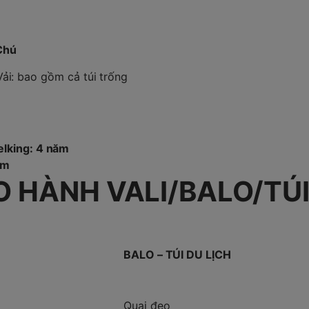
Chú
Vải: bao gồm cả túi trống
elking: 4 năm
ăm
O HÀNH VALI/BALO/TÚ
BALO – TÚI DU LỊCH
Quai đeo