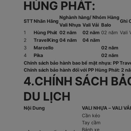
HÙNG PHÁT:
Nghành hàng/ Nhóm Hàng
STT
Nhãn Hãng
Ghi 
Vali Nhựa
Vali Vải
Balo
1
Hùng Phát
02 năm
02 năm
02 năm
Vali 
2
TravelKing
04 năm
04 năm
3
Marcello
02 năm
4
Pika
02 năm
Chính sách bảo hành bao bể mặt nhựa: PP Trav
Chính sách bảo hành đối với PP Hùng Phát: 2 n
4.CHÍNH SÁCH BẢ
DU LỊCH
Nội Dung
VALI NHỰA – VALI VẢI
Cần kéo
Tay cầm
Bánh xe