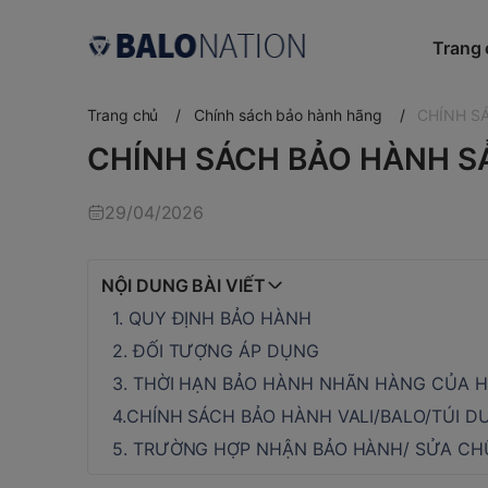
Trang
Trang chủ
/
Chính sách bảo hành hãng
/
CHÍNH S
CHÍNH SÁCH BẢO HÀNH S
29/04/2026
NỘI DUNG BÀI VIẾT
1. QUY ĐỊNH BẢO HÀNH
2. ĐỐI TƯỢNG ÁP DỤNG
3. THỜI HẠN BẢO HÀNH NHÃN HÀNG CỦA H
4.CHÍNH SÁCH BẢO HÀNH VALI/BALO/TÚI DU
5. TRƯỜNG HỢP NHẬN BẢO HÀNH/ SỬA CHỮ