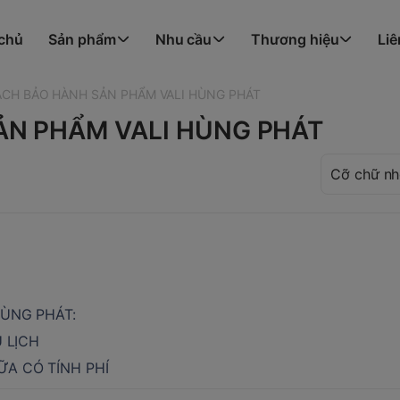
 chủ
Sản phẩm
Nhu cầu
Thương hiệu
Liê
ÁCH BẢO HÀNH SẢN PHẨM VALI HÙNG PHÁT
ẢN PHẨM VALI HÙNG PHÁT
ÙNG PHÁT:
 LỊCH
A CÓ TÍNH PHÍ