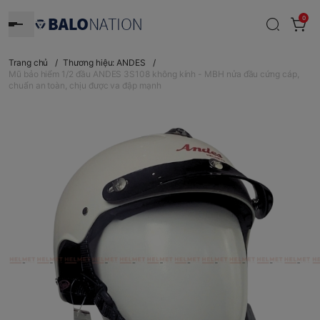
0
Trang chủ
/
Thương hiệu: ANDES
/
Mũ bảo hiểm 1/2 đầu ANDES 3S108 không kính - MBH nửa đầu cứng cáp,
chuẩn an toàn, chịu được va đập mạnh