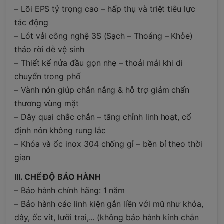
– Lõi EPS tỷ trọng cao – hấp thụ và triệt tiêu lực
tác động
– Lót vải công nghệ 3S (Sạch – Thoáng – Khỏe)
tháo rời dễ vệ sinh
– Thiết kế nửa đầu gọn nhẹ – thoải mái khi di
chuyển trong phố
– Vành nón giúp chắn nắng & hỗ trợ giảm chấn
thương vùng mặt
– Dây quai chắc chắn – tăng chỉnh linh hoạt, cố
định nón không rung lắc
– Khóa và ốc inox 304 chống gỉ – bền bỉ theo thời
gian
III. CHẾ ĐỘ BẢO HÀNH
– Bảo hành chính hãng: 1 năm
– Bảo hành các linh kiện gắn liền với mũ như khóa,
dây, ốc vít, lưỡi trai,... (không bảo hành kính chắn