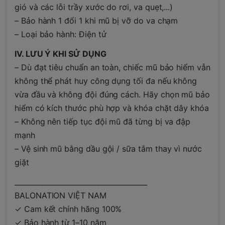
gió và các lỗi trầy xước do rơi, va quẹt,...)
– Bảo hành 1 đổi 1 khi mũ bị vỡ do va chạm
– Loại bảo hành: Điện tử
IV. LƯU Ý KHI SỬ DỤNG
– Dù đạt tiêu chuẩn an toàn, chiếc mũ bảo hiểm vẫn
không thể phát huy công dụng tối đa nếu không
vừa đầu và không đội đúng cách. Hãy chọn mũ bảo
hiểm có kích thước phù hợp và khóa chặt dây khóa
– Không nên tiếp tục đội mũ đã từng bị va đập
mạnh
– Vệ sinh mũ bằng dầu gội / sữa tắm thay vì nước
giặt
______________________________________
BALONATION VIỆT NAM
✓ Cam kết chính hãng 100%
✓ Bảo hành từ 1–10 năm