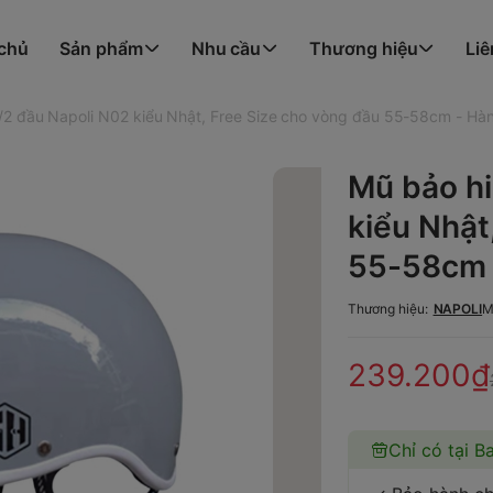
 chủ
Sản phẩm
Nhu cầu
Thương hiệu
Liê
/2 đầu Napoli N02 kiểu Nhật, Free Size cho vòng đầu 55-58cm - Hà
Mũ bảo hi
kiểu Nhật
55-58cm 
Thương hiệu:
NAPOLI
M
239.200₫
Chỉ có tại B