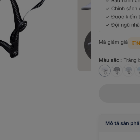
✓ Bảo hành ch
✓ Chính sách đ
✓ Được kiểm t
✓ Đội ngũ nhâ
Mã giảm giá
Màu sắc :
Trắng 
Mô tả sản ph