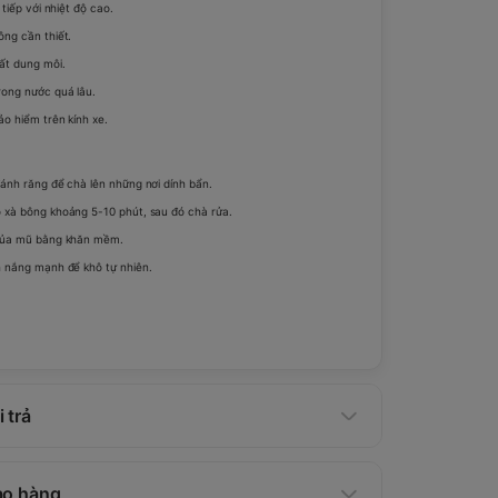
 tiếp với nhiệt độ cao.
ng cần thiết.
ất dung môi.
ong nước quá lâu.
o hiểm trên kính xe.
ánh răng để chà lên những nơi dính bẩn.
 xà bông khoảng 5-10 phút, sau đó chà rửa.
của mũ bằng khăn mềm.
h nắng mạnh để khô tự nhiên.
 trả
ao hàng