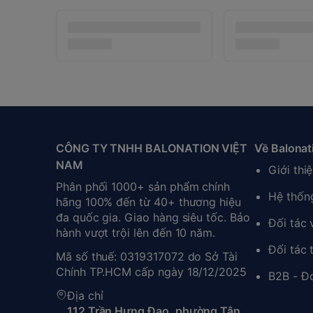
CÔNG TY TNHH BALONATION VIỆT
Về Balonat
NAM
Giới thi
Phân phối 1000+ sản phẩm chính
Hệ thốn
hãng 100% đến từ 40+ thương hiệu
đa quốc gia. Giao hàng siêu tốc. Bảo
Đối tác
hành vượt trội lên đến 10 năm.
Đối tác 
Mã số thuế: 0319317072 do Sở Tài
Chính TP.HCM cấp ngày 18/12/2025
B2B - Đ
Địa chỉ
112 Trần Hưng Đạo, phường Tân