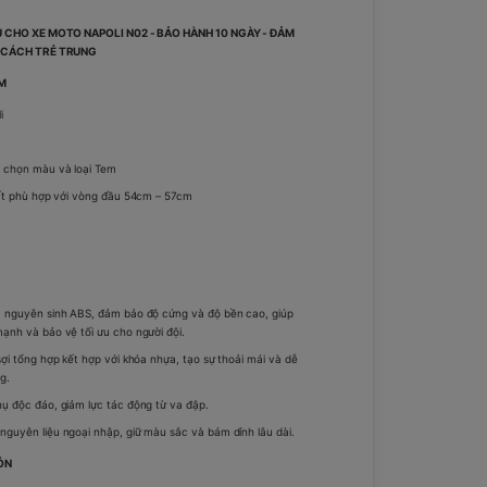
 CHO XE MOTO NAPOLI N02 - BẢO HÀNH 10 NGÀY - ĐẢM
 CÁCH TRẺ TRUNG
ẨM
i
a chọn màu và loại Tem
hất phù hợp với vòng đầu 54cm – 57cm
a nguyên sinh ABS, đảm bảo độ cứng và độ bền cao, giúp
ạnh và bảo vệ tối ưu cho người đội.
sợi tổng hợp kết hợp với khóa nhựa, tạo sự thoải mái và dễ
g.
ụ độc đáo, giảm lực tác động từ va đập.
guyên liệu ngoại nhập, giữ màu sắc và bám dính lâu dài.
ÓN