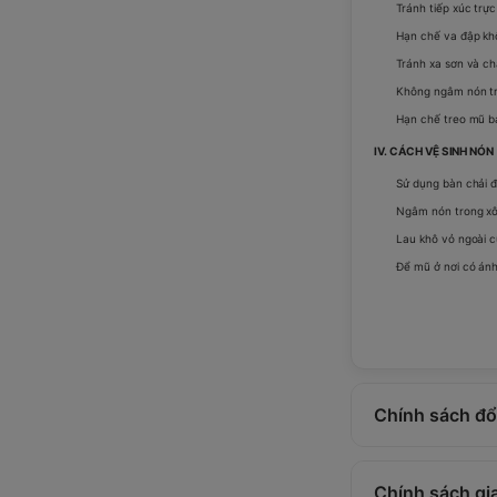
Tránh tiếp xúc trực
Hạn chế va đập khô
Tránh xa sơn và ch
Không ngâm nón tr
Hạn chế treo mũ bả
IV. CÁCH VỆ SINH NÓN
Sử dụng bàn chải đ
Ngâm nón trong xô
Lau khô vỏ ngoài 
Để mũ ở nơi có án
Chính sách đổi
Chính sách gi