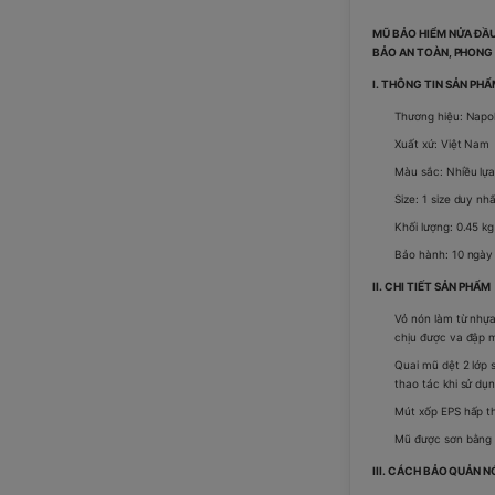
MŨ BẢO HIỂM NỬA ĐẦU
BẢO AN TOÀN, PHONG
I. THÔNG TIN SẢN PH
Thương hiệu: Napol
Xuất xứ: Việt Nam
Màu sắc: Nhiều lự
Size: 1 size duy n
Khối lượng: 0.45 kg
Bảo hành: 10 ngày
II. CHI TIẾT SẢN PHẨM
Vỏ nón làm từ nhự
chịu được va đập m
Quai mũ dệt 2 lớp 
thao tác khi sử dụn
Mút xốp EPS hấp th
Mũ được sơn bằng n
III. CÁCH BẢO QUẢN N