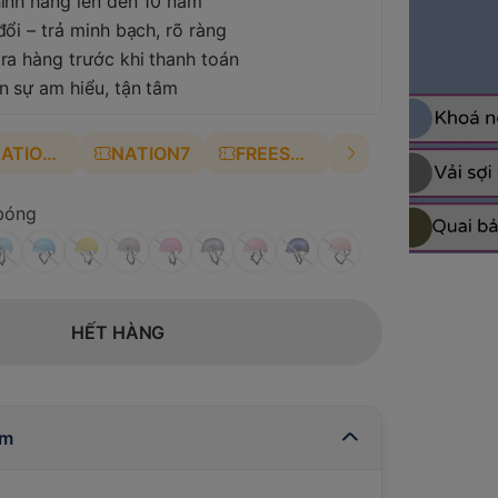
ính hãng lên đến 10 năm
ổi – trả minh bạch, rõ ràng
ra hàng trước khi thanh toán
n sự am hiểu, tận tâm
NATION4
NATION7
FREESHIP
bóng
HẾT HÀNG
ẩm