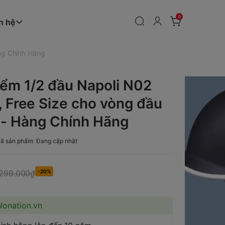
0
n hệ
ng Chính Hãng
ểm 1/2 đầu Napoli N02
, Free Size cho vòng đầu
- Hàng Chính Hãng
ã sản phẩm:
Đang cập nhật
299.000₫
-20%
alonation.vn