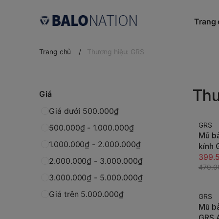
Trang
Trang chủ
/
Thương hiệu: GRS
Thư
Giá
Giá dưới 500.000₫
GRS
500.000₫ - 1.000.000₫
-15%
Mũ bả
1.000.000₫ - 2.000.000₫
kính
nửa đ
399.
2.000.000₫ - 3.000.000₫
toàn,
470.0
3.000.000₫ - 5.000.000₫
đầu, 
Giá trên 5.000.000₫
GRS
-15%
Mũ bả
GRS 