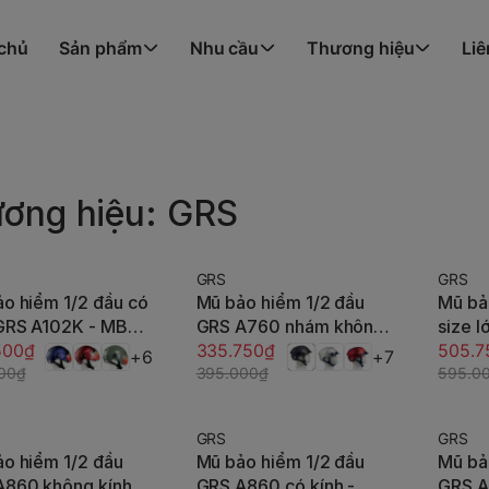
 chủ
Sản phẩm
Nhu cầu
Thương hiệu
Liê
ơng hiệu: GRS
GRS
GRS
-15%
-15%
o hiểm 1/2 đầu có
Mũ bảo hiểm 1/2 đầu
Mũ bả
Tùy chọn
Tùy chọn
 GRS A102K - MBH
GRS A760 nhám không
size 
ầu kính ngoài an
500₫
kính – Siêu Nhẹ, Cực
335.750₫
kính –
505.7
+6
+7
 nhỏ gọn, ôm sát
00₫
Êm, Chống Trầy
395.000₫
Êm, C
595.0
chắn gió bụi
GRS
GRS
-15%
-15%
o hiểm 1/2 đầu
Mũ bảo hiểm 1/2 đầu
Mũ bả
Tùy chọn
Tùy chọn
A860 không kính
GRS A860 có kính -
GRS A