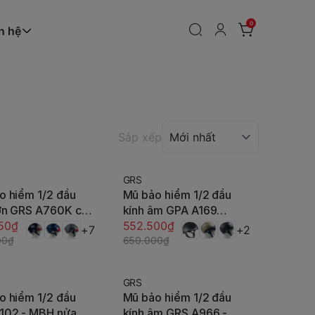
0
n hệ
Sắp xếp
GRS
-15%
o hiểm 1/2 đầu
Mũ bảo hiểm 1/2 đầu
Tùy chọn
Tùy chọn
lớn GRS A760K có
kính âm GPA A169
 Siêu Nhẹ, Cực
50₫
(GRS) - Giấu kính, chắc
552.500₫
+7
+2
hống Trầy
00₫
chắn
650.000₫
GRS
-15%
o hiểm 1/2 đầu
Mũ bảo hiểm 1/2 đầu
Tùy chọn
Tùy chọn
102 - MBH nửa
kính âm GRS A966 -