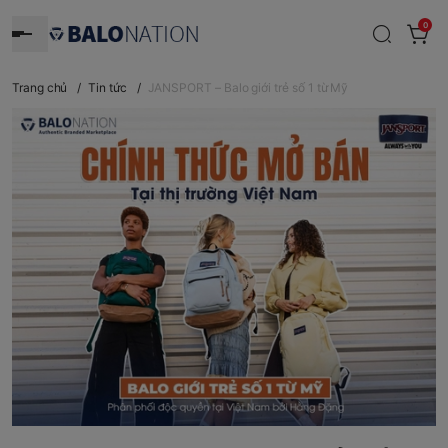
0
Trang chủ
/
Tin tức
/
JANSPORT – Balo giới trẻ số 1 từ Mỹ