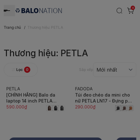
0
Trang chủ
/
Thương hiệu: PETLA
Thương hiệu: PETLA
Lọc
0
Sắp xếp
PETLA
FADODA
[CHÍNH HÃNG] Balo da
Túi đeo chéo da mini cho
laptop 14 inch PETLA
nữ PETLA LN17 - Đựng phụ
LBA4 công sở thanh lịch -
590.000₫
kiện nhỏ gọn, thời trang,
290.000₫
Nhiều ngăn, đứng form,
chống thấm
chống thấm, không bong
tróc