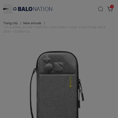
0
Trang chủ
/
New arrivals
/
TÚI CHỐNG VA ĐẬP TOMTOC (USA) FANCYCASE-G38 STEAM DECK
GRAY – G38M1G2