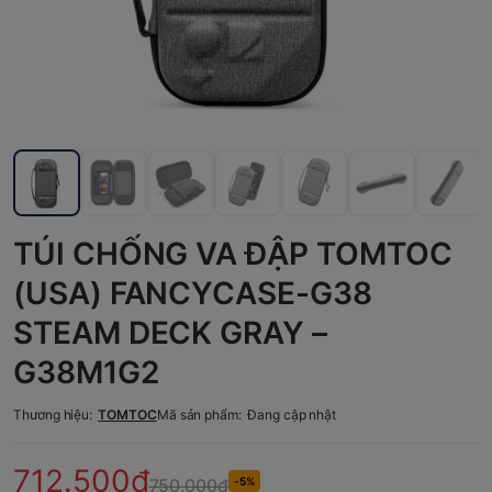
TÚI CHỐNG VA ĐẬP TOMTOC
(USA) FANCYCASE-G38
STEAM DECK GRAY –
G38M1G2
Thương hiệu:
TOMTOC
Mã sản phẩm:
Đang cập nhật
712.500₫
750.000₫
-5%