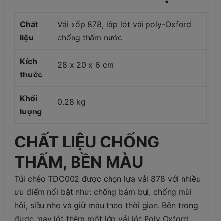
Chất
Vải xốp 878, lớp lót vải poly-Oxford
liệu
chống thấm nước
Kích
28 x 20 x 6 cm
thước
Khối
0.28 kg
lượng
CHẤT LIỆU CHỐNG
THẤM, BỀN MÀU
Túi chéo TDC002 được chọn lựa vải 878 với nhiều
ưu điểm nổi bật như: chống bám bụi, chống mùi
hôi, siêu nhẹ và giữ màu theo thời gian. Bên trong
được may lót thêm một lớp vải lót Poly Oxford