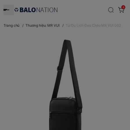
0
Trang chủ
/
Thương hiệu: MR VUI
/
Túi Du Lịch Đeo Chéo MR VUI 002