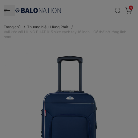
0
Trang chủ
/
Thương hiệu: Hùng Phát
/
Vali kéo vải HÙNG PHÁT 015 size xách tay 16 inch - Có thể nới rộng linh
hoạt