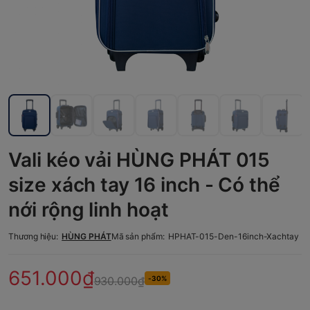
Vali kéo vải HÙNG PHÁT 015
size xách tay 16 inch - Có thể
nới rộng linh hoạt
Thương hiệu:
HÙNG PHÁT
Mã sản phẩm:
HPHAT-015-Den-16inch-Xachtay
651.000₫
930.000₫
-30%