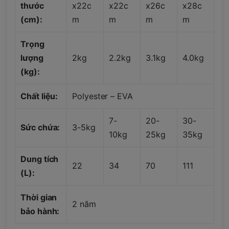
thước
x22c
x22c
x26c
x28c
(cm):
m
m
m
m
Trọng
lượng
2kg
2.2kg
3.1kg
4.0kg
(kg):
Chất liệu:
Polyester – EVA
7-
20-
30-
Sức chứa:
3-5kg
10kg
25kg
35kg
Dung tích
22
34
70
111
(L):
Thời gian
2 năm
bảo hành: