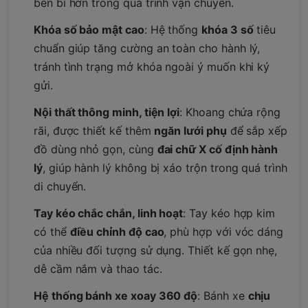
bền bỉ hơn trong quá trình vận chuyển.
Khóa số bảo mật cao
: Hệ thống
khóa 3 số
tiêu
chuẩn giúp tăng cường an toàn cho hành lý,
tránh tình trạng mở khóa ngoài ý muốn khi ký
gửi.
Nội thất thông minh, tiện lợi
: Khoang chứa rộng
rãi, được thiết kế thêm
ngăn lưới phụ
để sắp xếp
đồ dùng nhỏ gọn, cùng
đai chữ X cố định hành
lý
, giúp hành lý không bị xáo trộn trong quá trình
di chuyển.
Tay kéo chắc chắn, linh hoạt
: Tay kéo hợp kim
có thể
điều chỉnh độ cao
, phù hợp với vóc dáng
của nhiều đối tượng sử dụng. Thiết kế gọn nhẹ,
dễ cầm nắm và thao tác.
Hệ thống bánh xe xoay 360 độ
: Bánh xe
chịu