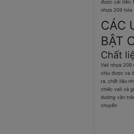
được cải tiến.
nhựa 209 hứa 
CÁC 
BẬT C
Chất li
Vali nhựa 209 
chịu được va đ
ra, chất liệu 
chiếc vali và 
đường vân trên
chuyển