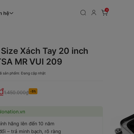
0
n hệ
 Size Xách Tay 20 inch
TSA MR VUI 209
ã sản phẩm:
Đang cập nhật
₫
1.450.000₫
-5%
alonation.vn
ính hãng lên đến 10 năm
ổi – trả minh bạch, rõ ràng