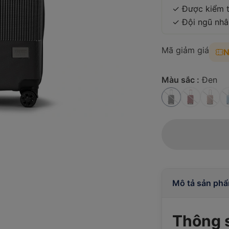
✓ Được kiểm t
✓ Đội ngũ nhâ
Mã giảm giá
Màu sắc :
Đen
Mô tả sản ph
Thông s