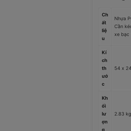
Ch
Nhựa PC
ất
Cần kéo
liệ
xe bạc
u
Kí
ch
th
54 x 2
ướ
c
Kh
ối
lư
2.83 k
ợn
g