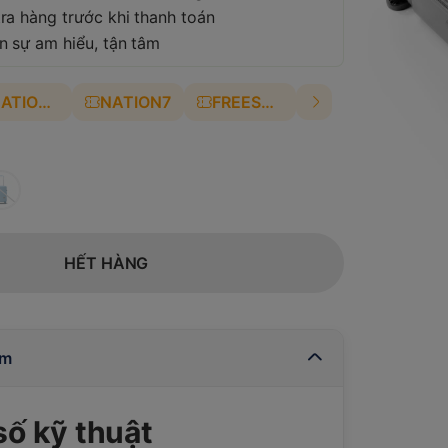
ra hàng trước khi thanh toán
n sự am hiểu, tận tâm
NATION4
NATION7
FREESHIP
HẾT HÀNG
ẩm
ố kỹ thuật