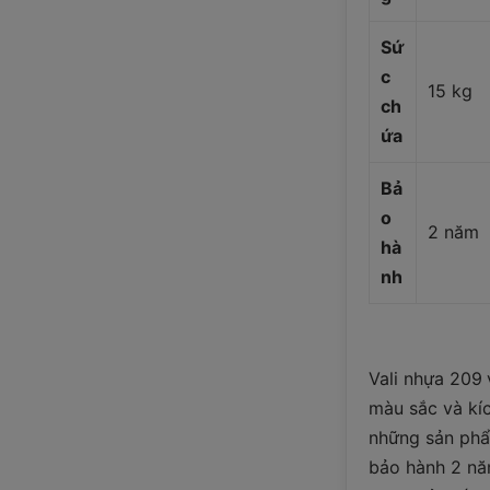
Sứ
c
15 kg
ch
ứa
Bả
o
2 năm
hà
nh
Vali nhựa 209 
màu sắc và kíc
những sản phẩ
bảo hành 2 năm