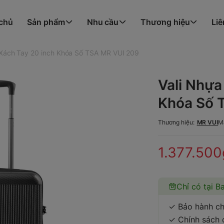
 chủ
Sản phẩm
Nhu cầu
Thương hiệu
Liê
 Xách Tay 20 inch Khóa Số TSA MR VUI 209
Vali Nhựa
Khóa Số 
Thương hiệu:
MR VUI
M
1.377.500
Chỉ có tại B
✓ Bảo hành ch
✓ Chính sách đ